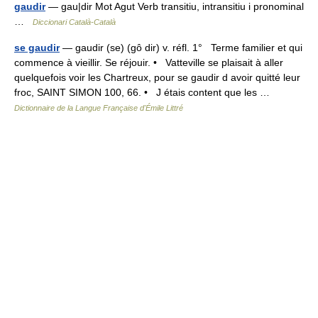
gaudir
— gau|dir Mot Agut Verb transitiu, intransitiu i pronominal
…
Diccionari Català-Català
se gaudir
— gaudir (se) (gô dir) v. réfl. 1° Terme familier et qui
commence à vieillir. Se réjouir. • Vatteville se plaisait à aller
quelquefois voir les Chartreux, pour se gaudir d avoir quitté leur
froc, SAINT SIMON 100, 66. • J étais content que les …
Dictionnaire de la Langue Française d'Émile Littré