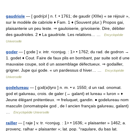
gaudriole
— [ godrijɔl ] n. f. • 1761; de gaudir (XIIIe) « se réjouir »,
sur le modèle de cabriole ♦ Fam. 1 ♦ (Souvent plur.) Propos gai,
plaisanterie un peu leste. ⇒ gauloiserie, grivoiserie. Dire, débiter
des gaudrioles. 2 ♦ La gaudriole. Les relations… …
Encyclopédie
Universelle
goder
— [ gɔde ] v. intr. <conjug. : 1> • 1762; du rad. de godron →
1. godet ♦ Cout. Faire de faux plis en bombant, par suite soit d une
mauvaise coupe, soit d un assemblage défectueux. ⇒ godailler,
grigner. Jupe qui gode. « un pardessus d hiver… …
Encyclopédie
Universelle
godelureau
— [ gɔd(ə)lyro ] n. m. • v. 1550; d un rad. onomat.
god et galureau, crois. de galer (→ galant) et lureau « luron » ♦
Jeune élégant prétentieux. ⇒ freluquet, gandin. ● godelureau nom
masculin (onomatopée god , de l ancien français galureau, galant)
…
Encyclopédie Universelle
railler
— [ raje ] v. tr. <conjug. : 1> • 1636; « plaisanter » 1462; a.
provenç. ralhar « plaisanter »; lat. pop. °ragulare, du bas lat.