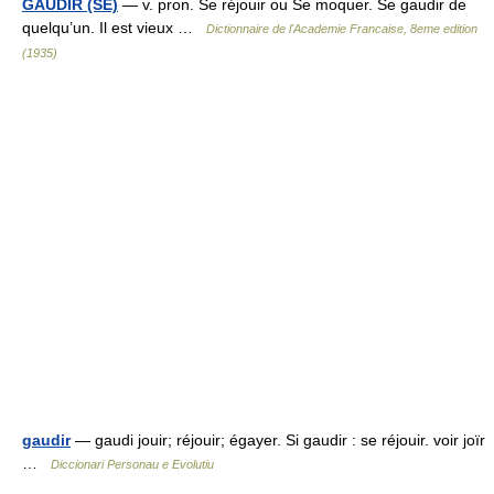
GAUDIR (SE)
— v. pron. Se réjouir ou Se moquer. Se gaudir de
quelqu’un. Il est vieux …
Dictionnaire de l'Academie Francaise, 8eme edition
(1935)
gaudir
— gaudi jouir; réjouir; égayer. Si gaudir : se réjouir. voir joïr
…
Diccionari Personau e Evolutiu