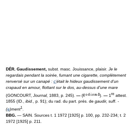
DÉR.
Gaudissement,
subst. masc. Jouissance, plaisir.
Je le
regardais pendant la soirée, fumant une cigarette, complètement
renversé sur un canapé :
c'
était le hideux gaudissement d'un
crapaud en amour, flottant sur le dos, au-dessus d'une mare
re
(GONCOURT,
Journal,
1883, p. 245).
—
(
).
—
1
attest.
1855 (ID.,
ibid.,
p. 91); du rad. du part. prés. de
gaudir,
suff.
-
1
(
e
)ment
.
BBG.
— SAIN. Sources t. 1 1972 [1925] p. 100, pp. 232-234; t. 2
1972 [1925] p. 211.