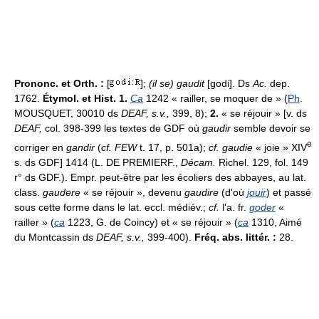
Prononc. et Orth. :
[
];
(il se) gaudit
[godi]. Ds
Ac.
dep.
1762.
Étymol. et Hist. 1.
Ca
1242 « railler, se moquer de » (
Ph
.
MOUSQUET, 30010 ds
DEAF, s.v.,
399, 8);
2.
« se réjouir » [v. ds
DEAF,
col. 398-399 les textes de GDF où
gaudir
semble devoir se
e
corriger en
gandir
(
cf. FEW
t. 17, p. 501a);
cf. gaudie
« joie » XIV
s. ds GDF] 1414 (L. DE PREMIERF.,
Décam.
Richel. 129, fol. 149
r° ds GDF.). Empr. peut-être par les écoliers des abbayes, au lat.
class.
gaudere
« se réjouir », devenu
gaudire
(d'où
jouir
) et passé
sous cette forme dans le lat. eccl. médiév.;
cf.
l'a. fr.
goder
«
railler » (
ca
1223, G. de Coincy) et « se réjouir » (
ca
1310, Aimé
du Montcassin ds
DEAF, s.v.,
399-400).
Fréq. abs. littér. :
28.