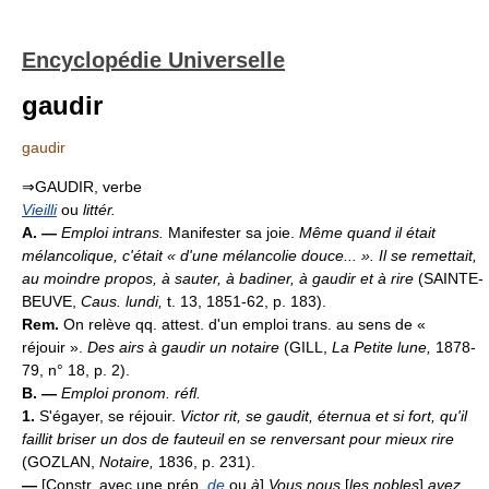
Encyclopédie Universelle
gaudir
gaudir
⇒GAUDIR, verbe
Vieilli
ou
littér.
A. —
Emploi intrans.
Manifester sa joie.
Même quand il était
mélancolique, c'était « d'une mélancolie douce... ». Il se remettait,
au moindre propos, à sauter, à badiner, à gaudir et à rire
(SAINTE-
BEUVE,
Caus. lundi,
t. 13, 1851-62, p. 183).
Rem.
On relève qq. attest. d'un emploi trans. au sens de «
réjouir ».
Des airs à gaudir un notaire
(GILL,
La Petite lune,
1878-
79, n° 18, p. 2).
B. —
Emploi pronom. réfl.
1.
S'égayer, se réjouir.
Victor rit, se gaudit, éternua et si fort, qu'il
faillit briser un dos de fauteuil en se renversant pour mieux rire
(GOZLAN,
Notaire,
1836, p. 231).
—
[Constr. avec une prép.
de
ou
à
]
Vous nous
[
les nobles
]
avez