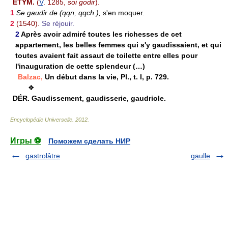
ÉTYM.
(
V
. 1285,
soi godir
).
1
Se gaudir de (qqn, qqch.),
s'en moquer.
2
(1540).
Se réjouir.
2
Après avoir admiré toutes les richesses de cet
appartement, les belles femmes qui s'y gaudissaient, et qui
toutes avaient fait assaut de toilette entre elles pour
l'inauguration de cette splendeur (…)
Balzac,
Un début dans la vie, Pl., t. I, p. 729.
❖
DÉR.
Gaudissement, gaudisserie, gaudriole.
Encyclopédie Universelle
.
2012
.
Игры ⚽
Поможем сделать НИР
gastrolâtre
gaulle