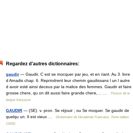
Regardez d'autres dictionnaires:
gaudir
— Gaudir, C est se mocquer par jeu, et en riant. Au 3. livre
d Amadis chap. 6. Reprindrent leur chemin gaudissans l un l autre
d avoir esté ainsi deceus par la malice des femmes. Gaudir et faire
grosse chere, qu on dit aussi faire grande chere,… …
Thresor de la
langue françoyse
GAUDIR
— (SE). v. pron. Se réjouir ; ou Se moquer. Se gaudir de
quelqu un. Il est vieux …
Dictionnaire de l'Academie Francaise, 7eme edition
(1835)