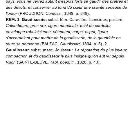
pays, vous ne verrez autant d'esprits forts se gaudir des prêtres et
des dévots, et conserver au fond du cœur une crainte sérieuse de
l'enfer
(PROUDHON,
Confess.,
1849, p. 349).
REM.
1.
Gaudisserie,
subst. fém. Caractère licencieux, paillard.
Calembours, gros rire, figure monacale, teint de cordelier,
enveloppe rabelaisienne; vêtement, corps, esprit, figure
s'accordaient pour mettre de la gaudisserie, de la gaudriole en
toute sa personne
(BALZAC,
Gaudissart,
1834, p. 8).
2.
Gaudisseur,
subst. masc. Jouisseur.
La réputation du plus joyeux
compagnon et du gaudisseur le plus insigne qu'on eût vu depuis
Villon
(SAINTE-BEUVE,
Tabl. poés. fr.,
1828, p. 43).