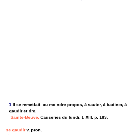
1
Il se remettait, au moindre propos, à sauter, à badiner, à
gaudir et rire.
Sainte-Beuve,
Causeries du lundi, t. XIII, p. 183.
——————
se gaudir
v. pron.