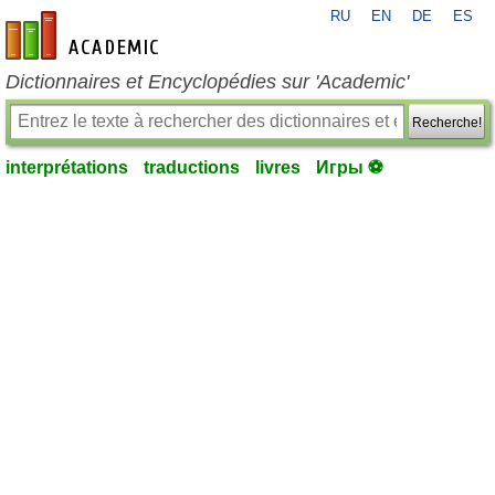
RU
EN
DE
ES
fr-academic.com
Dictionnaires et Encyclopédies sur 'Academic'
Recherche!
interprétations
traductions
livres
Игры ⚽