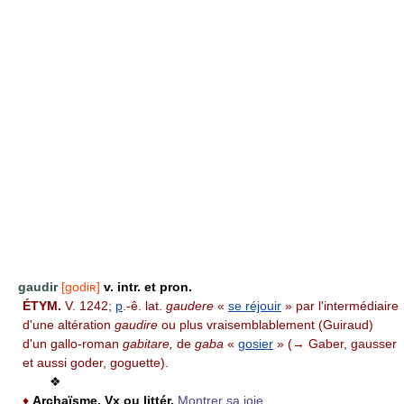
gaudir
[godiʀ]
v. intr. et pron.
ÉTYM.
V. 1242;
p
.-ê. lat.
gaudere
«
se réjouir
» par l'intermédiaire
d'une altération
gaudire
ou plus vraisemblablement (Guiraud)
d'un gallo-roman
gabitare,
de
gaba
«
gosier
» (→ Gaber, gausser
et aussi goder, goguette).
❖
♦
Archaïsme. Vx ou littér.
Montrer sa joie.